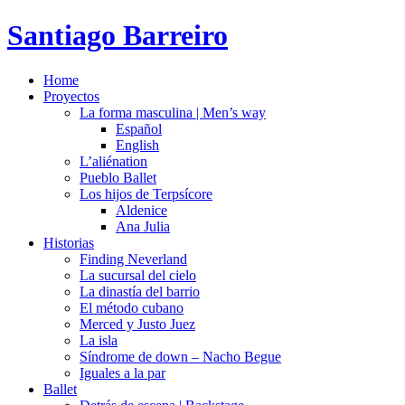
Santiago Barreiro
Home
Proyectos
La forma masculina | Men’s way
Español
English
L’aliénation
Pueblo Ballet
Los hijos de Terpsícore
Aldenice
Ana Julia
Historias
Finding Neverland
La sucursal del cielo
La dinastía del barrio
El método cubano
Merced y Justo Juez
La isla
Síndrome de down – Nacho Begue
Iguales a la par
Ballet